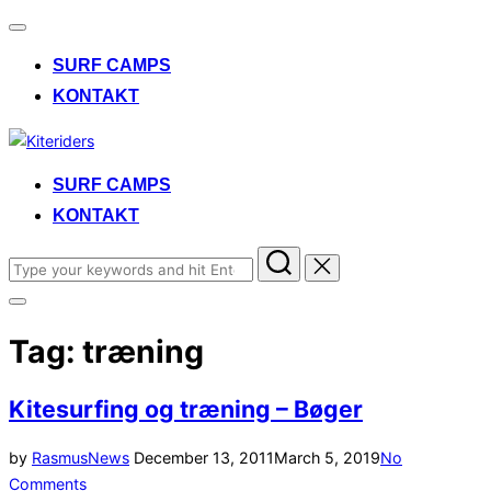
Toggle
navigation
SURF CAMPS
KONTAKT
Skip
to
SURF CAMPS
content
KONTAKT
Search
for:
Toggle
sidebar
Tag:
træning
&
navigation
Kitesurfing og træning – Bøger
Posted
by
Rasmus
News
December 13, 2011
March 5, 2019
No
on
Comments